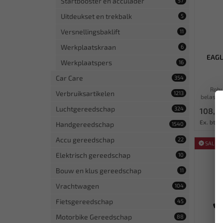
Startbooster en acculader
57
Uitdeukset en trekbalk
5
Versnellingsbaklift
11
Werkplaatskraan
6
EAGL
Werkplaatspers
16
Car Care
354
Robu
Verbruiksartikelen
1213
belastb
Luchtgereedschap
324
108,3
Ex. btw:
Handgereedschap
1540
Accu gereedschap
22
SALE!
Elektrisch gereedschap
10
Bouw en klus gereedschap
11
Vrachtwagen
104
Fietsgereedschap
45
Motorbike Gereedschap
88