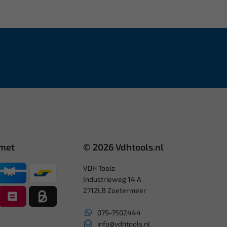
 met
© 2026 Vdhtools.nl
VDH Tools
Industrieweg 14 A
2712LB Zoetermeer
079-7502444
info@vdhtools.nl