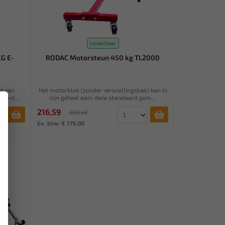
Leverbaar
G E-
RODAC Motorsteun 450 kg TL2000
t een
Het motorblok (zonder versnellingsbak) kan in
 mont...
zijn geheel aam deze standaard gem...
×
216,59
360,58
Ex. btw: € 179,00