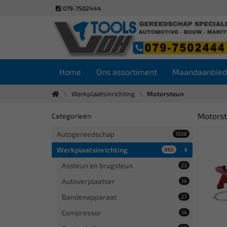
079-7502444
Home
Ons assortiment
Maandaanbied
Werkplaatsinrichting
Motorsteun
Motors
Categorieën
Autogereedschap
1938
Werkplaatsinrichting
865
Assteun en brugsteun
23
Autoverplaatser
14
Bandenapparaat
27
Compressor
14