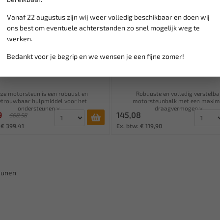
Vanaf 22 augustus zijn wij weer volledig beschikbaar en doen wij
ons best om eventuele achterstanden zo snel mogelijk weg te
werken.
Leverbaar
Leverbaar
Bedankt voor je begrip en we wensen je een fijne zomer!
ER TOOLS Motorsteun 250 KG
GLOBAL Verstelbare Motorste
WT-2235
500kg G-1605
ze motorsteun is een robuust en
Robuuste en volledig verstelba
etrouwbaar hulpmiddel voor het
motorsteunbalk met een maxim
ondersteunen v...
draagvermogen v...
9
145,08
568,58
 € 399,41
Ex. btw: € 119,90
eunen