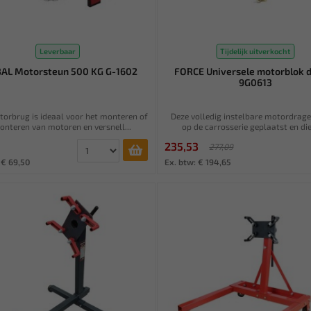
Leverbaar
Tijdelijk uitverkocht
AL Motorsteun 500 KG G-1602
FORCE Universele motorblok 
9G0613
orbrug is ideaal voor het monteren of
Deze volledig instelbare motordrag
nteren van motoren en versnell...
op de carrosserie geplaatst en dien
235,53
277,09
 € 69,50
Ex. btw: € 194,65