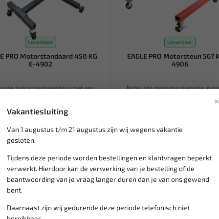
Leverbaar
Leverbaar
E PRO Motorstandaard 450 KG
EAGLE PRO Motorsteun 567 K
E-4902
4906
uste motormontagesteun met een
Robuuste motormontagesteun me
aarheid van 450 kg, voor het monteren
belastbaarheid van 567 kg, voor het
...
0
265,59
Vakantiesluiting
 € 89,50
Ex. btw: € 219,50
Van 1 augustus t/m 21 augustus zijn wij wegens vakantie
gesloten.
Tijdens deze periode worden bestellingen en klantvragen beperkt
verwerkt. Hierdoor kan de verwerking van je bestelling of de
beantwoording van je vraag langer duren dan je van ons gewend
bent.
Daarnaast zijn wij gedurende deze periode telefonisch niet
bereikbaar.