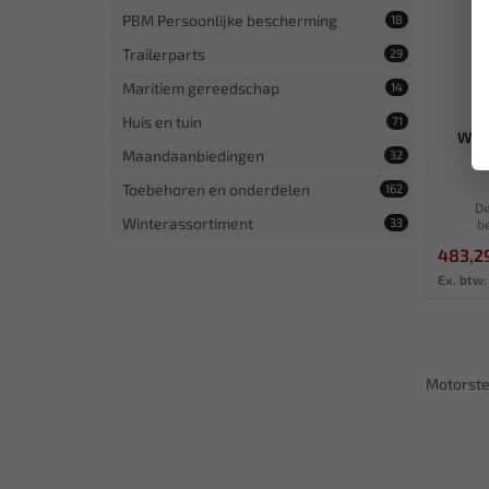
PBM Persoonlijke bescherming
18
Trailerparts
29
Maritiem gereedschap
14
Huis en tuin
71
WEB
Maandaanbiedingen
32
Toebehoren en onderdelen
162
De
Winterassortiment
33
b
483,2
Ex. btw:
Motorst