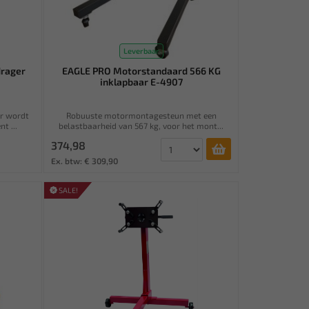
Leverbaar
drager
EAGLE PRO Motorstandaard 566 KG
inklapbaar E-4907
er wordt
Robuuste motormontagesteun met een
t ...
belastbaarheid van 567 kg, voor het mont...
374,98
Ex. btw: € 309,90
SALE!