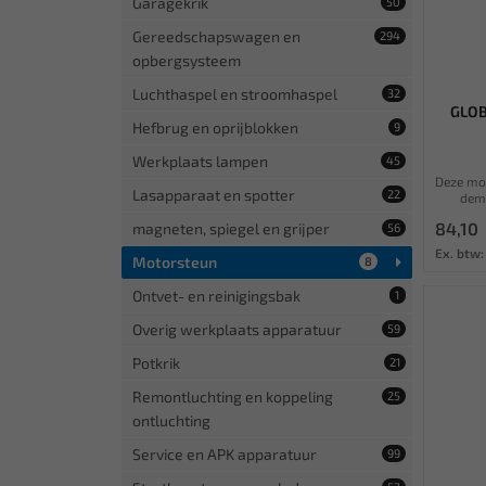
Garagekrik
50
Gereedschapswagen en
294
opbergsysteem
Luchthaspel en stroomhaspel
32
GLOB
Hefbrug en oprijblokken
9
Werkplaats lampen
45
Deze mot
Lasapparaat en spotter
22
demo
84,10
magneten, spiegel en grijper
56
Ex. btw:
Motorsteun
8
Ontvet- en reinigingsbak
1
Overig werkplaats apparatuur
59
Potkrik
21
Remontluchting en koppeling
25
ontluchting
Service en APK apparatuur
99